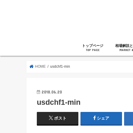
トップページ
相場解説と
TOP PAGE
MARKET 
相場解説
暗号通貨の
ニュース
雑記
HOME
usdchf1-min
2018.06.20
usdchf1-min
ポスト
シェア