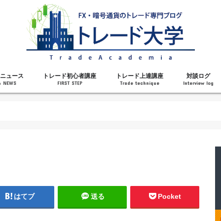
ニュース
トレード初心者講座
トレード上達講座
対談ログ
& NEWS
FIRST STEP
Trade technique
Interview log
解説
トレードで勝てるようになった理由
勝ちトレーダーになるステップ
トレードを始める前の知識
MT4の操作方法
チャート分析力がアップする記事
メンタルがアップする記事
テクニカル指標の解説
対談ログ
はてブ
送る
Pocket