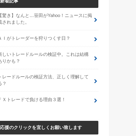
新着記事
【驚き】なんと…笹田がYahoo！ニュースに掲
載されました。
ＡＩがトレーダーを狩りつくす日？
新しいトレードルールの検証中。これは結構
ありかも？
トレードルールの検証方法、正しく理解して
る？
ＦＸトレードで負ける理由３選！
応援のクリックを宜しくお願い致します