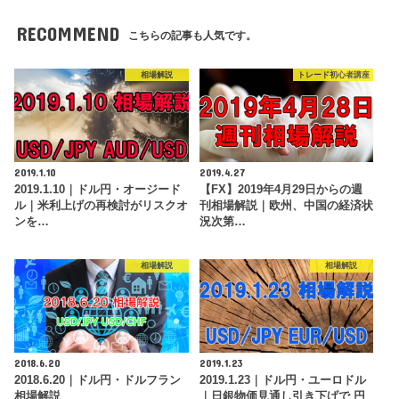
RECOMMEND
こちらの記事も人気です。
相場解説
トレード初心者講座
2019.1.10
2019.4.27
2019.1.10｜ドル円・オージード
【FX】2019年4月29日からの週
ル｜米利上げの再検討がリスクオ
刊相場解説｜欧州、中国の経済状
ンを…
況次第…
相場解説
相場解説
2018.6.20
2019.1.23
2018.6.20｜ドル円・ドルフラン
2019.1.23｜ドル円・ユーロドル
相場解説
｜日銀物価見通し引き下げで 円