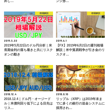
昇し…
ンジ形…
相場解説
相場解説
2019.5.22
2019.6.1
2019年5月22日のドル円分析｜米
【FX】2019年6月2日の週刊相場
長期金利の落ち着きと共にリスク
解説｜米中貿易戦争が引き金のリ
オンの動き
スクオ…
相場解説
相場解説＆ニュース講座
2018.12.4
2018.8.10
2018.12.4｜ドル円・オージード
リップル（XRP）は2019年末ま
ル｜米債利回り低下による目先は
でに多くの銀行の送金システムに
リス…
採用され…