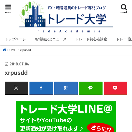
menu
search
トップページ
相場解説とニュース
トレード初心者講座
トレード
HOME
xrpusdd
2018.07.04
xrpusdd