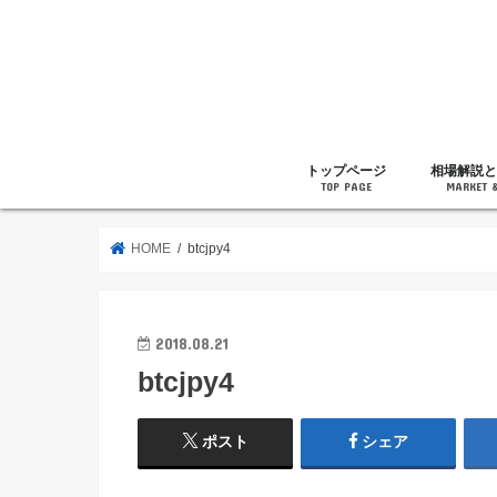
トップページ
相場解説と
TOP PAGE
MARKET 
相場解説
暗号通貨の
ニュース
雑記
HOME
btcjpy4
2018.08.21
btcjpy4
ポスト
シェア