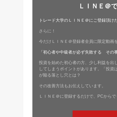
ＬＩＮＥ＠
トレード大学のＬＩＮＥ＠にご登録頂けたら
さらに！
今だけＬＩＮＥ＠登録者全員に限定動画
「初心者や中級者が必ず失敗する その
投資を始めた初心者の方、少し利益を出
してしまうポイントがあります。「投資
が陥る落とし穴とは？
その改善方法もお伝えしています。
ＬＩＮＥ＠に登録するだけで、PCからで