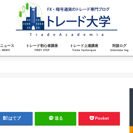
ニュース
トレード初心者講座
トレード上達講座
対談ログ
& NEWS
FIRST STEP
Trade technique
Interview log
解説
トレードで勝てるようになった理由
勝ちトレーダーになるステップ
トレードを始める前の知識
MT4の操作方法
チャート分析力がアップする記事
メンタルがアップする記事
テクニカル指標の解説
対談ログ
はてブ
送る
Pocket