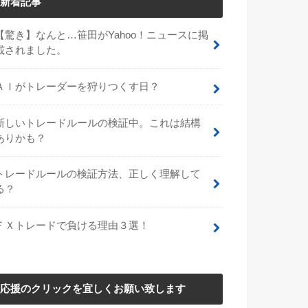
新着記事
【驚き】なんと…笹田がYahoo！ニュースに掲
載されました。
ＡＩがトレーダーを狩りつくす日？
新しいトレードルールの検証中。これは結構
ありかも？
トレードルールの検証方法、正しく理解して
る？
ＦＸトレードで負ける理由３選！
応援のクリックを宜しくお願い致します