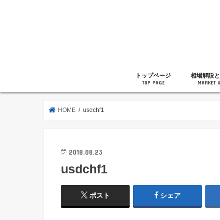
トップページ
相場解説と
TOP PAGE
MARKET 
相場解説
暗号通貨の
ニュース
雑記
HOME
usdchf1
2018.08.23
usdchf1
ポスト
シェア