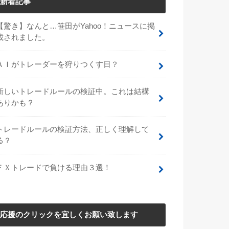
新着記事
【驚き】なんと…笹田がYahoo！ニュースに掲
載されました。
ＡＩがトレーダーを狩りつくす日？
新しいトレードルールの検証中。これは結構
ありかも？
トレードルールの検証方法、正しく理解して
る？
ＦＸトレードで負ける理由３選！
応援のクリックを宜しくお願い致します