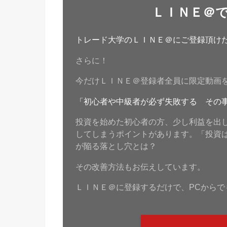
ＬＩＮＥ＠
トレード大学のＬＩＮＥ＠にご登録頂けたら
さらに！
今だけＬＩＮＥ＠登録者全員に限定動画
「初心者や中級者が必ず失敗する その
投資を始めた初心者の方、少し利益を出
してしまうポイントがあります。「投資
が陥る落とし穴とは？
その改善方法もお伝えしています。
ＬＩＮＥ＠に登録するだけで、PCからで