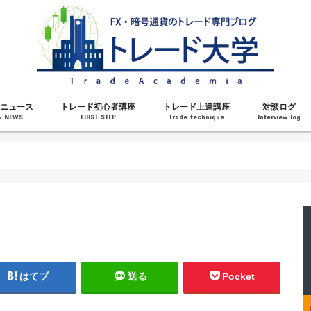
ニュース
トレード初心者講座
トレード上達講座
対談ログ
& NEWS
FIRST STEP
Trade technique
Interview log
解説
トレードで勝てるようになった理由
勝ちトレーダーになるステップ
トレードを始める前の知識
MT4の操作方法
チャート分析力がアップする記事
メンタルがアップする記事
テクニカル指標の解説
対談ログ
はてブ
送る
Pocket