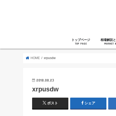
トップページ
相場解説と
TOP PAGE
MARKET 
相場解説
暗号通貨の
ニュース
雑記
HOME
xrpusdw
2018.08.23
xrpusdw
ポスト
シェア