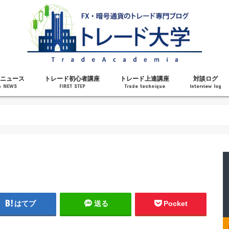
ニュース
トレード初心者講座
トレード上達講座
対談ログ
& NEWS
FIRST STEP
Trade technique
Interview log
解説
トレードで勝てるようになった理由
勝ちトレーダーになるステップ
トレードを始める前の知識
MT4の操作方法
チャート分析力がアップする記事
メンタルがアップする記事
テクニカル指標の解説
対談ログ
はてブ
送る
Pocket