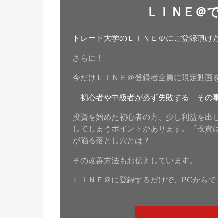
ＬＩＮＥ＠
トレード大学のＬＩＮＥ＠にご登録頂けたら
さらに！
今だけＬＩＮＥ＠登録者全員に限定動画
「初心者や中級者が必ず失敗する その
投資を始めた初心者の方、少し利益を出
してしまうポイントがあります。「投資
が陥る落とし穴とは？
その改善方法もお伝えしています。
ＬＩＮＥ＠に登録するだけで、PCからで