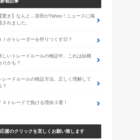
新着記事
【驚き】なんと…笹田がYahoo！ニュースに掲
載されました。
ＡＩがトレーダーを狩りつくす日？
新しいトレードルールの検証中。これは結構
ありかも？
トレードルールの検証方法、正しく理解して
る？
ＦＸトレードで負ける理由３選！
応援のクリックを宜しくお願い致します