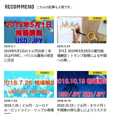
RECOMMEND
こちらの記事も人気です。
相場解説
相場解説
2019.5.1
2019.9.29
2019年5月1日のドル円分析｜本
【FX】2019年9月29日の週刊相
日はFOMC、パウエル議長の発言
場解説｜トランプ政権による中国
に注目
への牽…
相場解説
相場解説
2018.7.26
2018.10.19
2018.7.26｜ドル円・ユーロド
2018.10.19｜ドル円・キウイ円｜
ル・ビットコイン・リップル相場
中国株の持ち直しによりリスクオ