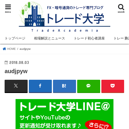
menu
search
トップページ
相場解説とニュース
トレード初心者講座
トレード
HOME
audjpyw
2018.08.03
audjpyw