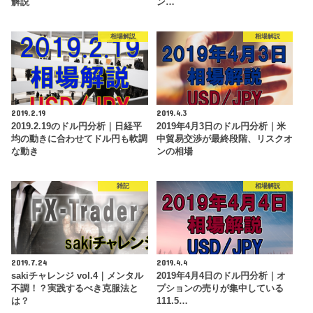
解説
ン…
相場解説
相場解説
2019.2.19
2019.4.3
2019.2.19のドル円分析｜日経平
2019年4月3日のドル円分析｜米
均の動きに合わせてドル円も軟調
中貿易交渉が最終段階、リスクオ
な動き
ンの相場
雑記
相場解説
2019.7.24
2019.4.4
sakiチャレンジ vol.4｜メンタル
2019年4月4日のドル円分析｜オ
不調！？実践するべき克服法と
プションの売りが集中している
は？
111.5…