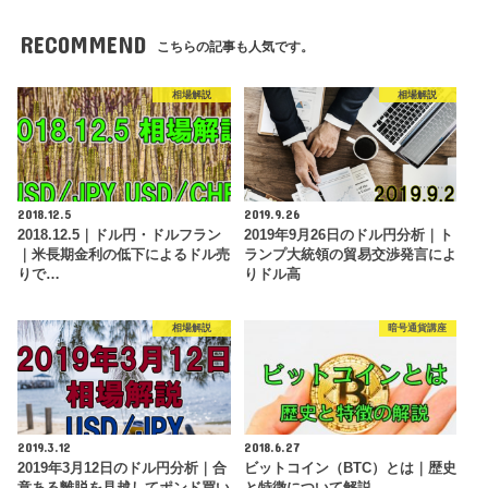
RECOMMEND
こちらの記事も人気です。
相場解説
相場解説
2018.12.5
2019.9.26
2018.12.5｜ドル円・ドルフラン
2019年9月26日のドル円分析｜ト
｜米長期金利の低下によるドル売
ランプ大統領の貿易交渉発言によ
りで…
りドル高
相場解説
暗号通貨講座
2019.3.12
2018.6.27
2019年3月12日のドル円分析｜合
ビットコイン（BTC）とは｜歴史
意ある離脱を見越してポンド買い
と特徴について解説