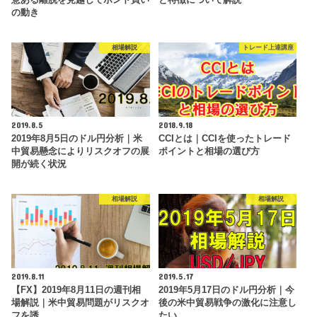
の動き
相場解説
トレード上達講座
2019.8.5
2018.9.18
2019年8月5日のドル円分析｜米
CCIとは｜CCIを使ったトレード
中貿易懸念によりリスクオフの展
ポイントと相場の選び方
開が続く状況
相場解説
相場解説
2019.8.11
2019.5.17
【FX】2019年8月11日の週刊相
2019年5月17日のドル円分析｜今
場解説｜米中貿易問題がリスクオ
後の米中貿易戦争の激化に注意し
フを誘…
たい