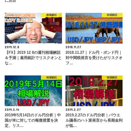
に注目
相場解説
相場解説
2019.12.8
2018.11.27
【FX】2019 12 8の週刊相場解説
2018.11.27｜ドル円・ポンド円｜
＆予測｜雇用統計でリスクオンと
対中関税発言を受けたがリスクオ
な…
フ…
相場解説
相場解説
2019.5.14
2019.2.27
2019年5月14日のドル円分析｜中
2019.2.27のドル円分析｜パウエ
国が米に対しての報復措置を決
ル議長のハト派発言から長期金利
定、リス…
が低…