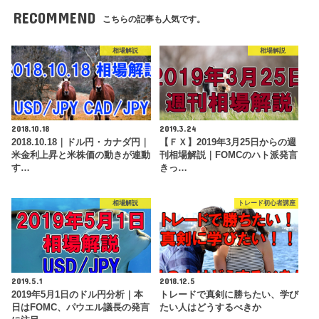
RECOMMEND
こちらの記事も人気です。
相場解説
相場解説
2018.10.18
2019.3.24
2018.10.18｜ドル円・カナダ円｜
【ＦＸ】2019年3月25日からの週
米金利上昇と米株価の動きが連動
刊相場解説｜FOMCのハト派発言
す…
きっ…
相場解説
トレード初心者講座
2019.5.1
2018.12.5
2019年5月1日のドル円分析｜本
トレードで真剣に勝ちたい、学び
日はFOMC、パウエル議長の発言
たい人はどうするべきか