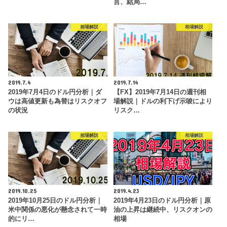
言、結局…
相場解説
相場解説
2019.7.4
2019.7.14
2019年7月4日のドル円分析｜ダ
【FX】2019年7月14日の週刊相
ウは高値更新も為替はリスクオフ
場解説｜ドルの利下げ示唆により
の状況
リスク…
相場解説
相場解説
2019.10.25
2019.4.23
2019年10月25日のドル円分析｜
2019年4月23日のドル円分析｜原
米中関係の悪化が懸念されて一時
油の上昇は継続中、リスクオンの
的にリ…
相場