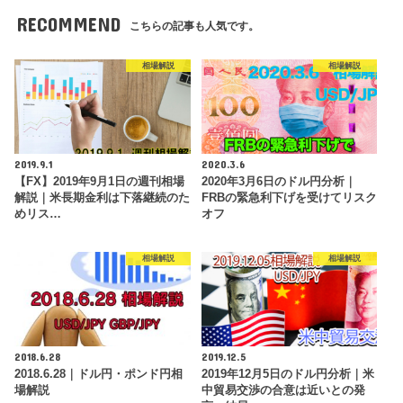
RECOMMEND
こちらの記事も人気です。
相場解説
相場解説
2019.9.1
2020.3.6
【FX】2019年9月1日の週刊相場
2020年3月6日のドル円分析｜
解説｜米長期金利は下落継続のた
FRBの緊急利下げを受けてリスク
めリス…
オフ
相場解説
相場解説
2018.6.28
2019.12.5
2018.6.28｜ドル円・ポンド円相
2019年12月5日のドル円分析｜米
場解説
中貿易交渉の合意は近いとの発