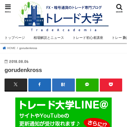
menu
search
トップページ
相場解説とニュース
トレード初心者講座
トレード
HOME
gorudenkross
2018.08.06
gorudenkross