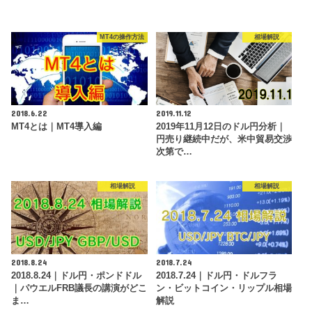
MT4の操作方法
相場解説
2018.6.22
2019.11.12
MT4とは｜MT4導入編
2019年11月12日のドル円分析｜
円売り継続中だが、米中貿易交渉
次第で…
相場解説
相場解説
2018.8.24
2018.7.24
2018.8.24｜ドル円・ポンドドル
2018.7.24｜ドル円・ドルフラ
｜パウエルFRB議長の講演がどこ
ン・ビットコイン・リップル相場
ま…
解説