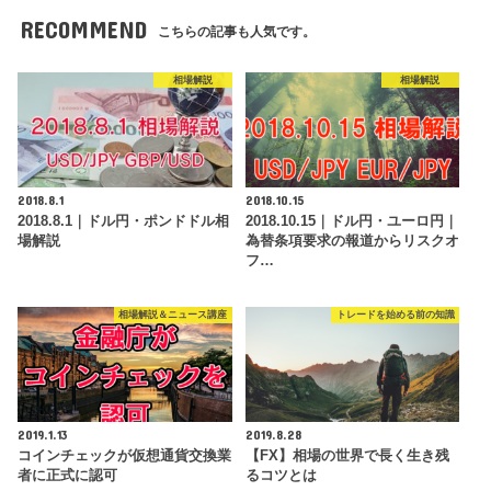
RECOMMEND
こちらの記事も人気です。
相場解説
相場解説
2018.8.1
2018.10.15
2018.8.1｜ドル円・ポンドドル相
2018.10.15｜ドル円・ユーロ円｜
場解説
為替条項要求の報道からリスクオ
フ…
相場解説＆ニュース講座
トレードを始める前の知識
2019.1.13
2019.8.28
コインチェックが仮想通貨交換業
【FX】相場の世界で長く生き残
者に正式に認可
るコツとは