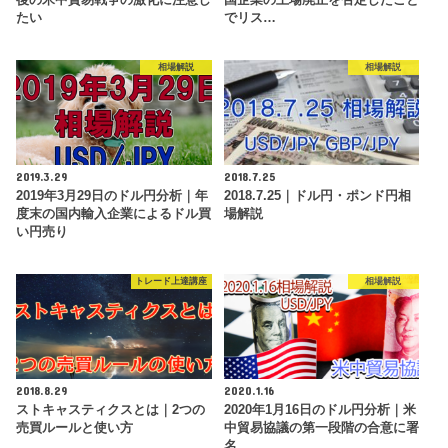
たい
でリス…
相場解説
相場解説
2019.3.29
2018.7.25
2019年3月29日のドル円分析｜年
2018.7.25｜ドル円・ポンド円相
度末の国内輸入企業によるドル買
場解説
い円売り
トレード上達講座
相場解説
2018.8.29
2020.1.16
ストキャスティクスとは｜2つの
2020年1月16日のドル円分析｜米
売買ルールと使い方
中貿易協議の第一段階の合意に署
名