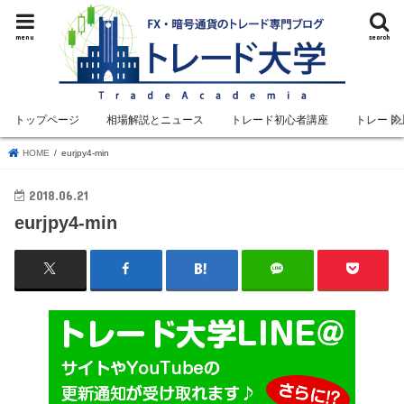
menu
search
トップページ
相場解説とニュース
トレード初心者講座
トレード
HOME
eurjpy4-min
2018.06.21
eurjpy4-min