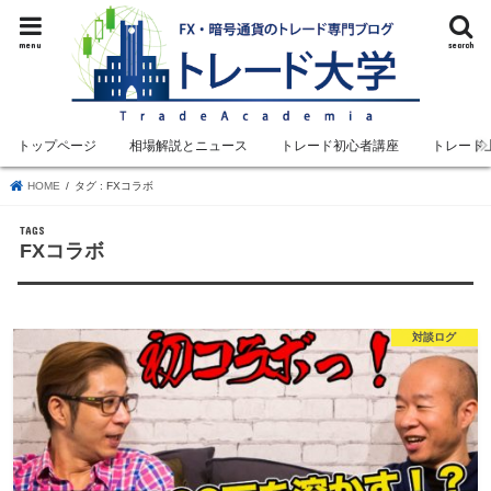
menu
search
トップページ
相場解説とニュース
トレード初心者講座
トレード
HOME
タグ : FXコラボ
FXコラボ
対談ログ