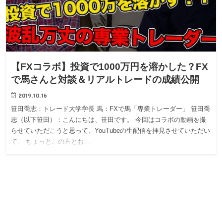
【FXコラボ】投資で1000万円を溶かした？FX
で馬さんと対談＆リアルトレードの成績公開
2019.10.16
笹田喬志：トレード大学学長 馬：FXで馬「専業トレーダー」 笹田喬
志（以下笹田）：こんにちは、笹田です。 今回はコラボの動画を撮
らせていただこうと思って、YouTubeの生配信を拝見させていただい
て。 ちょっとこの方とお…