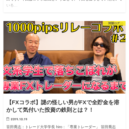
いる…
対談ログ
【FXコラボ】謎の怪しい男がFXで全貯金を溶
かして気付いた投資の鉄則とは？！
2019.10.19
笹田喬志：トレード大学学長 hiro：「専業トレーダー」 笹田喬志