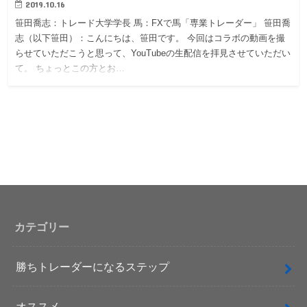
2019.10.16
笹田喬志：トレード大学学長 馬：FXで馬「専業トレーダー」 笹田喬
志（以下笹田）：こんにちは、笹田です。 今回はコラボの動画を撮
らせていただこうと思って、YouTubeの生配信を拝見させていただい
て。 ちょっとこの方とお…
カテゴリー
勝ちトレーダーになるステップ
オススメ