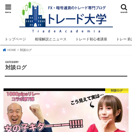
menu
search
トップページ
相場解説とニュース
トレード初心者講座
トレード
HOME
対談ログ
対談ログ
対談ログ