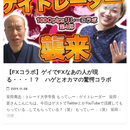
【FXコラボ】ゲイでFXなあの人が現
る・・・！？ ハゲとオカマの驚愕コラボ
2019.11.08
笹田喬志：トレード大学学長 もってぃー：ゲイトレーダー 笹田：
皆さんこんにちは。今日はゲストでTwitterとかYouTubeで活躍しても
らっている…してもらっている？（笑） もってぃー：（笑） 笹田：
活躍…