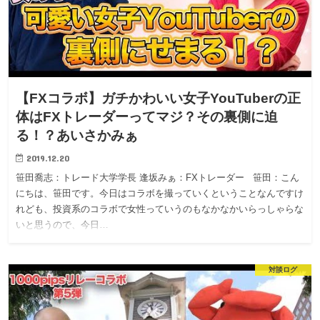
【FXコラボ】ガチかわいい女子YouTuberの正
体はFXトレーダーってマジ？その裏側に迫
る！？あいさかみぁ
2019.12.20
笹田喬志：トレード大学学長 逢坂みぁ：FXトレーダー 笹田：こん
にちは、笹田です。今日はコラボを撮っていくということなんですけ
れども、投資系のコラボで女性っていうのもなかなかいらっしゃらな
いと思うので、今日…
対談ログ