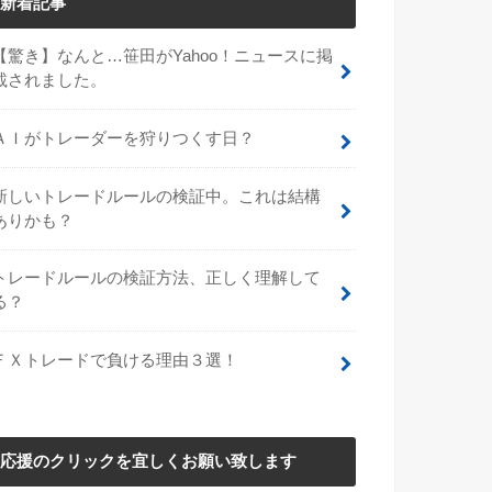
新着記事
【驚き】なんと…笹田がYahoo！ニュースに掲
載されました。
ＡＩがトレーダーを狩りつくす日？
新しいトレードルールの検証中。これは結構
ありかも？
トレードルールの検証方法、正しく理解して
る？
ＦＸトレードで負ける理由３選！
応援のクリックを宜しくお願い致します