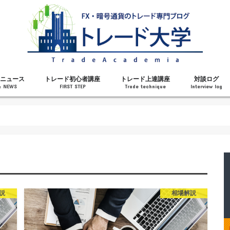
ニュース
トレード初心者講座
トレード上達講座
対談ログ
& NEWS
FIRST STEP
Trade technique
Interview log
解説
トレードで勝てるようになった理由
勝ちトレーダーになるステップ
トレードを始める前の知識
MT4の操作方法
チャート分析力がアップする記事
メンタルがアップする記事
テクニカル指標の解説
対談ログ
説
相場解説