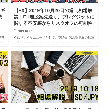
ラギ
【FX】2019年10月20日の週刊相場解
続
説｜EU離脱案先送り、ブレグジットに
関する不安感からリスクオフの可能性
2019.10.20
任期
やはり大きなニュースとして、英議会でEU離脱案の採決
きと
が先送りされたことです。 先送りされたことで、再度不
か
安感が広がるのでリスクオフに一旦傾く可能性はあると
グ
相場解説
相場
見ています。 長引くようだと特にポンドが大きな下落に
繋がるかもしれ…