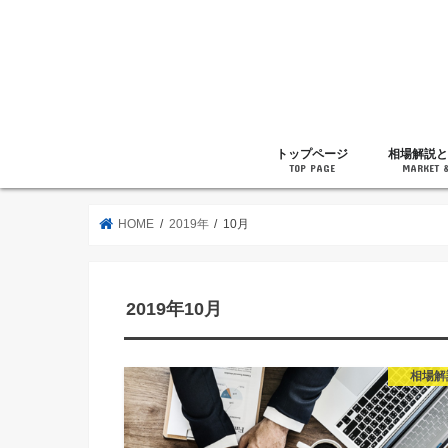
トップページ
相場解説と
TOP PAGE
MARKET 
相場解説
暗号通貨の
ニュース
雑記
HOME
2019年
10月
2019年10月
相場解