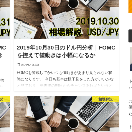
MC
2019年10月30日のドル円分析｜FOMC
き
を控えて値動きは小幅になるか
2019.10.30
FOMCを警戒してかいつも値動きがあまり見られない状
態になります。 今日も基本は様子見をした方がいいかな
指標
と見ており、発表後の明日からチャンスあればというと
な
ころです。 それでは本日のドル円相場分析です。
ます
説
相場解説
 そ