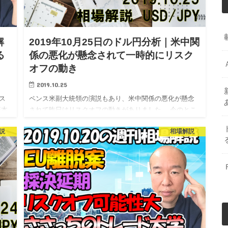
解
2019年10月25日のドル円分析｜米中関
る
係の悪化が懸念されて一時的にリスク
オフの動き
2019.10.25
ス
ペンス米副大統領の演説もあり、米中関係の悪化が懸念
基本
されて昨日はリスクオフの動きがありました。 今のとこ
見
ろはその動きは限定的なため、リスクオンに流れるので
説
相場解説
い
はないかと見ていますが、注意はしておきたいと思いま
す。 それでは本日…