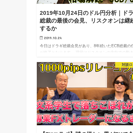
2019年10月24日のドル円分析｜ド
総裁の最後の会見、リスクオンは継
するか
2019.10.24
今日はドラギ総裁会見があり、8年続いたECB総裁の
が終了となります。 現状はリスクオンの方向での動
なっていますが、そのままの流れが継続するのかどう
対談ロ
見ておきたいところですね。 それでは本日のドル円
分析です。