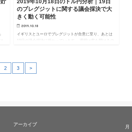
全貯
2019年10月18日のドル円分析｜19日
のブレグジットに関する議会採決で大
きく動く可能性
2019.10.18
」
イギリスとユーロでブレグジットが合意に至り、あとは
は
19日の議会採決に掛かっています。 週明け窓を開けるの
方
は必須だと思われるので、ポジション保有には注意した
り
いです。 それでは本日のドル円相場分析です。
2
3
>
アーカイブ
月