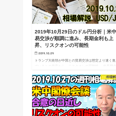
2019年10月29日のドル円分析｜米
易交渉が順調に進み、長期金利も上
昇、リスクオンの可能性
2019.10.29
トランプ大統領が中国との貿易交渉は想定より速く進
でいるとの発言から、リスクオンの可能性。 米長期
も上昇しています。 今週はFOMCと雇用統計がある
相場解
で、それ次第でどう動くかが注目されます。 それで
日のドル円相場…