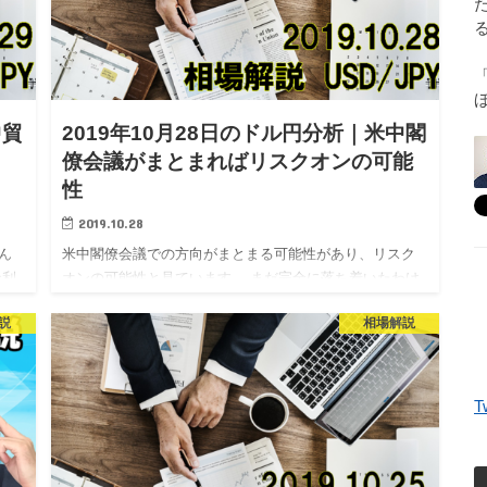
中貿
2019年10月28日のドル円分析｜米中閣
僚会議がまとまればリスクオンの可能
性
2019.10.28
ん
米中閣僚会議での方向がまとまる可能性があり、リスク
金利
オンの可能性と見ています。 まだ完全に落ち着いたわけ
の
ではありませんので注意は必要ですが、ドルが買われる
説
相場解説
は本
可能性も考えておきたいです。 それでは本日のドル円相
場分析です。
T