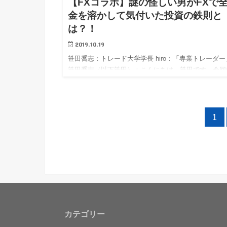
【FXコラボ】謎の怪しい男がFXで
金を溶かして気付いた投資の鉄則と
は？！
2019.10.19
笹田喬志：トレード大学学長 hiro：「専業トレーダー
笹田喬志（以下笹田）：こんにちは、笹田です。今回
僕の方からちょっと対談の方をお願いして、ゲストの
に来ていただいたんですけれども、もしかしたらあま
ご存知無い方…
1
カテゴリー