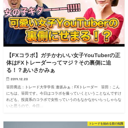
【FXコラボ】ガチかわいい女子YouTuberの正
体はFXトレーダーってマジ？その裏側に迫
る！？あいさかみぁ
2019.12.20
笹田喬志：トレード大学学長 逢坂みぁ：FXトレーダー 笹田：こん
にちは、笹田です。今日はコラボを撮っていくということなんですけ
れども、投資系のコラボで女性っていうのもなかなかいらっしゃらな
いと思うので、今日…
トレードを始める前の知識