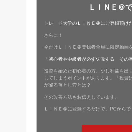
ＬＩＮＥ＠
トレード大学のＬＩＮＥ＠にご登録頂けたら
さらに！
今だけＬＩＮＥ＠登録者全員に限定動画
「初心者や中級者が必ず失敗する その
投資を始めた初心者の方、少し利益を出
してしまうポイントがあります。「投資
が陥る落とし穴とは？
その改善方法もお伝えしています。
ＬＩＮＥ＠に登録するだけで、PCからで