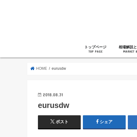
トップページ
相場解説と
TOP PAGE
MARKET 
相場解説
暗号通貨の
ニュース
雑記
HOME
eurusdw
2018.08.31
eurusdw
ポスト
シェア