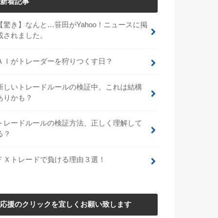
新着記事
【驚き】なんと…笹田がYahoo！ニュースに掲
載されました。
ＡＩがトレーダーを狩りつくす日？
新しいトレードルールの検証中。これは結構
ありかも？
トレードルールの検証方法、正しく理解して
る？
ＦＸトレードで負ける理由３選！
応援のクリックを宜しくお願い致します