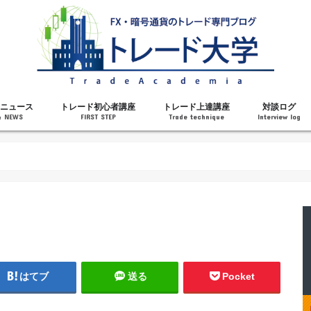
ニュース
トレード初心者講座
トレード上達講座
対談ログ
& NEWS
FIRST STEP
Trade technique
Interview log
解説
トレードで勝てるようになった理由
勝ちトレーダーになるステップ
トレードを始める前の知識
MT4の操作方法
チャート分析力がアップする記事
メンタルがアップする記事
テクニカル指標の解説
対談ログ
はてブ
送る
Pocket