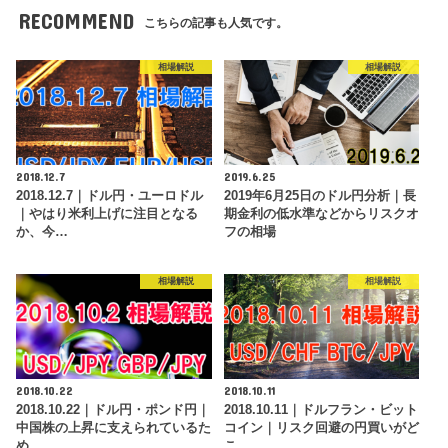
RECOMMEND
こちらの記事も人気です。
相場解説
相場解説
2018.12.7
2019.6.25
2018.12.7｜ドル円・ユーロドル
2019年6月25日のドル円分析｜長
｜やはり米利上げに注目となる
期金利の低水準などからリスクオ
か、今…
フの相場
相場解説
相場解説
2018.10.22
2018.10.11
2018.10.22｜ドル円・ポンド円｜
2018.10.11｜ドルフラン・ビット
中国株の上昇に支えられているた
コイン｜リスク回避の円買いがど
め…
こ…