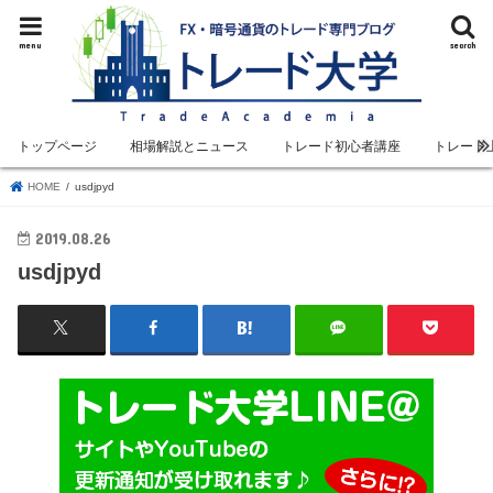
menu
search
トップページ
相場解説とニュース
トレード初心者講座
トレード
HOME
usdjpyd
2019.08.26
usdjpyd