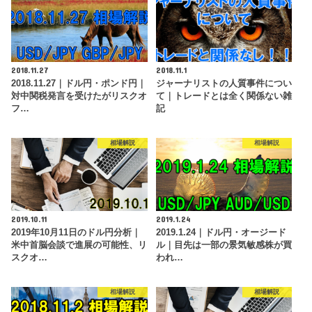
2018.11.27
2018.11.1
2018.11.27｜ドル円・ポンド円｜
ジャーナリストの人質事件につい
対中関税発言を受けたがリスクオ
て｜トレードとは全く関係ない雑
フ…
記
相場解説
相場解説
2019.10.11
2019.1.24
2019年10月11日のドル円分析｜
2019.1.24｜ドル円・オージード
米中首脳会談で進展の可能性、リ
ル｜目先は一部の景気敏感株が買
スクオ…
われ…
相場解説
相場解説