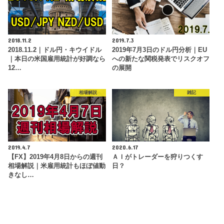
2018.11.2
2019.7.3
2018.11.2｜ドル円・キウイドル
2019年7月3日のドル円分析｜EU
｜本日の米国雇用統計が好調なら
への新たな関税発表でリスクオフ
12…
の展開
相場解説
雑記
2019.4.7
2020.6.17
【FX】2019年4月8日からの週刊
ＡＩがトレーダーを狩りつくす
相場解説｜米雇用統計もほぼ値動
日？
きなし…