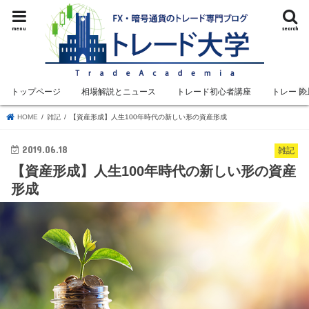
menu
search
トップページ
相場解説とニュース
トレード初心者講座
トレード
HOME
雑記
【資産形成】人生100年時代の新しい形の資産形成
2019.06.18
雑記
【資産形成】人生100年時代の新しい形の資産
形成