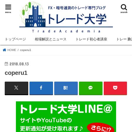
menu
search
トップページ
相場解説とニュース
トレード初心者講座
トレード
HOME
coperu1
2018.08.13
coperu1