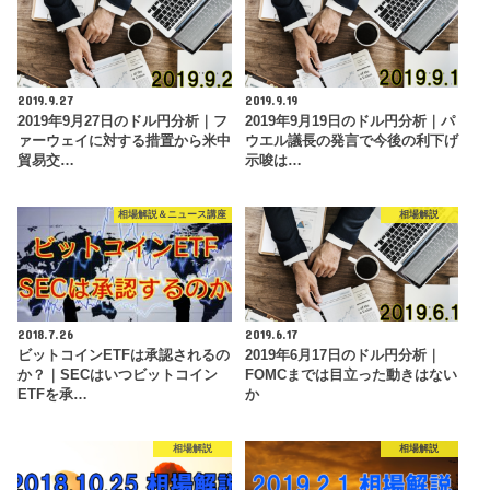
2019.9.27
2019.9.19
2019年9月27日のドル円分析｜フ
2019年9月19日のドル円分析｜パ
ァーウェイに対する措置から米中
ウエル議長の発言で今後の利下げ
貿易交…
示唆は…
相場解説＆ニュース講座
相場解説
2018.7.26
2019.6.17
ビットコインETFは承認されるの
2019年6月17日のドル円分析｜
か？｜SECはいつビットコイン
FOMCまでは目立った動きはない
ETFを承…
か
相場解説
相場解説