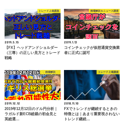
トレード上達講座
相場解説＆ニュース講座
2019.5.15
2019.1.13
【FX】ヘッドアンドショルダー
コインチェックが仮想通貨交換業
（三尊）の正しい見方とトレード
者に正式に認可
戦略
相場解説
トレード上達講座
2019.12.12
2018.11.10
2019年12月12日のドル円分析｜
FXでトレンドが継続するときの
ラガルド新ECB総裁の初会見と
特徴とは｜あまり重要視されない
英総選…
トレンド継続…