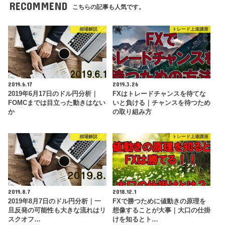
RECOMMEND
こちらの記事も人気です。
相場解説
トレード上達講座
2019.6.17
2019.3.26
2019年6月17日のドル円分析｜
FXはトレードチャンスを待てな
FOMCまでは目立った動きはない
いと負ける｜チャンスを待つため
か
の取り組み方
相場解説
トレード上達講座
2019.8.7
2018.12.1
2019年8月7日のドル円分析｜一
FXで勝つために値動きの原理を
旦反発の可能性も大きな流れはリ
想像することが大事｜大口の仕掛
スクオフ…
けを知るとト…