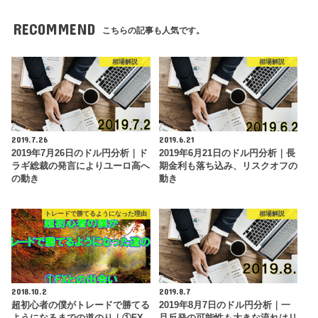
RECOMMEND
こちらの記事も人気です。
相場解説
相場解説
2019.7.26
2019.6.21
2019年7月26日のドル円分析｜ド
2019年6月21日のドル円分析｜長
ラギ総裁の発言によりユーロ高へ
期金利も落ち込み、リスクオフの
の動き
動き
トレードで勝てるようになった理由
相場解説
2018.10.2
2019.8.7
超初心者の僕がトレードで勝てる
2019年8月7日のドル円分析｜一
ようになるまでの道のり｜①FX
旦反発の可能性も大きな流れはリ