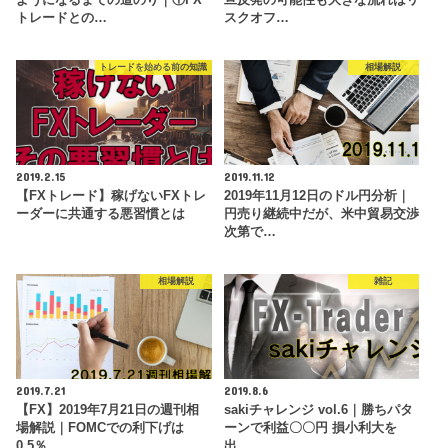
トレードとの…
スクオフ…
トレードを始める前の知識
相場解説
2019.2.15
2019.11.12
【FXトレード】稼げないFXトレ
2019年11月12日のドル円分析｜
ーダーに共通する悪習慣とは
円売り継続中だが、米中貿易交渉
次第で…
相場解説
雑記
2019.7.21
2019.8.6
【FX】2019年7月21日の週刊相
sakiチャレンジ vol.6｜勝ちパタ
場解説｜FOMCでの利下げは
ーンで利益〇〇円 損小利大を
0.5％…
出…