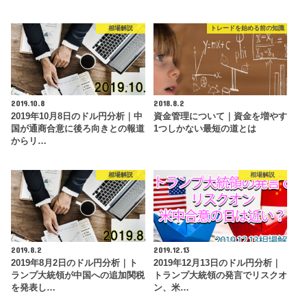
相場解説
トレードを始める前の知識
2019.10.8
2018.8.2
2019年10月8日のドル円分析｜中
資金管理について｜資金を増やす
国が通商合意に後ろ向きとの報道
1つしかない最短の道とは
からリ…
相場解説
相場解説
2019.8.2
2019.12.13
2019年8月2日のドル円分析｜ト
2019年12月13日のドル円分析｜
ランプ大統領が中国への追加関税
トランプ大統領の発言でリスクオ
を発表し…
ン、米…