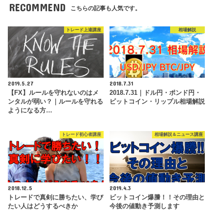
RECOMMEND
こちらの記事も人気です。
トレード上達講座
相場解説
2019.5.27
2018.7.31
【FX】ルールを守れないのはメ
2018.7.31｜ドル円・ポンド円・
ンタルが弱い？｜ルールを守れる
ビットコイン・リップル相場解説
ようになる方…
トレード初心者講座
相場解説＆ニュース講座
2018.12.5
2019.4.3
トレードで真剣に勝ちたい、学び
ビットコイン爆謄！！その理由と
たい人はどうするべきか
今後の値動き予測します