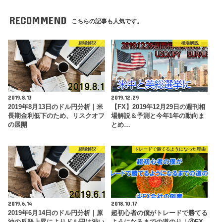
RECOMMEND
こちらの記事も人気です。
相場解説
相場解説
2019.8.13
2019.12.29
2019年8月13日のドル円分析｜米
【FX】2019年12月29日の週刊相
長期金利低下のため、リスクオフ
場解説＆予測と今年1年の動向ま
の展開
とめ…
相場解説
トレードで勝てるようになった理由
2019.6.14
2018.10.17
2019年6月14日のドル円分析｜原
超初心者の僕がトレードで勝てる
油の反発上昇によりドル円は渋い
ようになるまでの道のり｜④FX