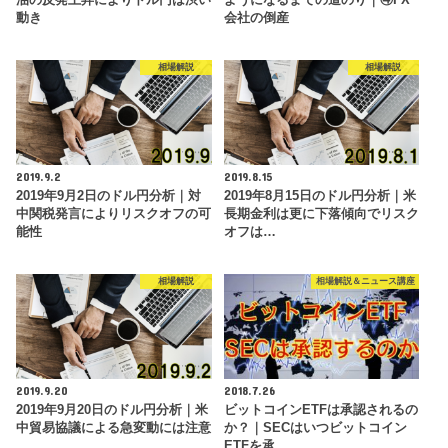
動き
会社の倒産
相場解説
相場解説
2019.9.2
2019.8.15
2019年9月2日のドル円分析｜対
2019年8月15日のドル円分析｜米
中関税発言によりリスクオフの可
長期金利は更に下落傾向でリスク
能性
オフは…
相場解説
相場解説＆ニュース講座
2019.9.20
2018.7.26
2019年9月20日のドル円分析｜米
ビットコインETFは承認されるの
中貿易協議による急変動には注意
か？｜SECはいつビットコイン
ETFを承…