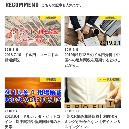
RECOMMEND
こちらの記事も人気です。
相場解説
相場解説
2018.7.16
2019.9.12
2018.7.16｜ドル円・ユーロドル
2019年9月12日のドル円分析｜中
相場解説
国への追加関税を延期するとのこ
とから…
相場解説
トレード上達講座
2018.9.4
2019.8.29
2018.9.4｜ドルカナダ・ビットコ
【FXお悩み相談回答】利確タイ
イン｜対中関税や新興国経済の不
ミングが分からない【デイトレ＆
安等…
スイングトレ…