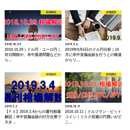
相場解説
相場解説
2018.10.29
2019.9.6
2018.10.29｜ドル円・ユーロ円｜
2019年9月6日のドル円分析｜10
対日関税や、米中貿易問題などか
月に米中首脳会談を行うとの報道
ら…
からリ…
相場解説
相場解説
2019.3.3
2018.10.11
【ＦＸ】2019.3.4からの週刊相場
2018.10.11｜ドルフラン・ビット
解説｜米中首脳会談の行方次第で
コイン｜リスク回避の円買いがど
大き…
こ…