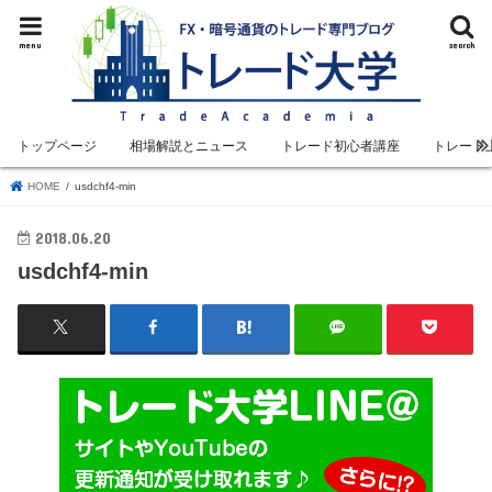
menu
search
トップページ
相場解説とニュース
トレード初心者講座
トレード
HOME
usdchf4-min
2018.06.20
usdchf4-min