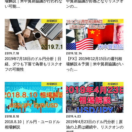
場解説｜米中貿易協議が行われな
中貿易協議が好感となりリスクオ
い可能…
ンの…
相場解説
相場解説
2019.7.18
2019.12.14
2019年7月18日のドル円分析｜日
【FX】2019年12月15日の週刊相
経、ダウも下落で為替もリスクオ
場解説＆予測｜米中貿易協議がい
フの可能性
った…
相場解説
相場解説
2018.8.10
2019.4.23
2018.8.10｜ドル円・ユーロドル
2019年4月23日のドル円分析｜原
相場解説
油の上昇は継続中、リスクオンの