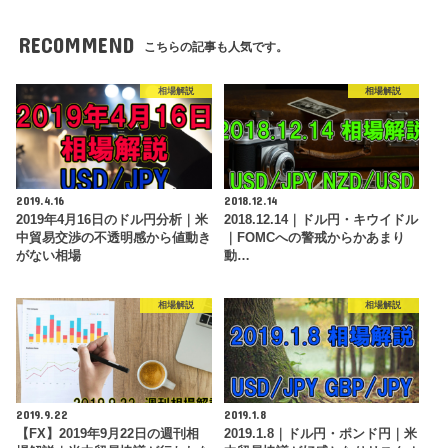
RECOMMEND
こちらの記事も人気です。
相場解説
相場解説
2019.4.16
2018.12.14
2019年4月16日のドル円分析｜米
2018.12.14｜ドル円・キウイドル
中貿易交渉の不透明感から値動き
｜FOMCへの警戒からかあまり
がない相場
動…
相場解説
相場解説
2019.9.22
2019.1.8
【FX】2019年9月22日の週刊相
2019.1.8｜ドル円・ポンド円｜米