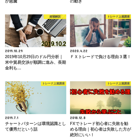
が急騰
の動き
相場解説
トレード上達講座
2019.10.29
2020.4.22
2019年10月29日のドル円分析｜
ＦＸトレードで負ける理由３選！
米中貿易交渉が順調に進み、長期
金利も…
トレード上達講座
トレード上達講座
2019.7.1
2018.12.8
チャートパターンは環境認識とし
FXでトレード初心者に失敗を勧
て優秀だという話
める理由｜初心者は失敗した方が
絶対にいい！