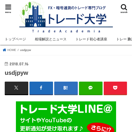
menu
search
トップページ
相場解説とニュース
トレード初心者講座
トレード
HOME
usdjpyw
2018.07.16
usdjpyw