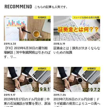
RECOMMEND
こちらの記事も人気です。
相場解説
トレードを始める前の知識
2019.6.30
2018.6.19
【FX】2019年6月30日の週刊相
証拠金とは｜損失が大きくならな
場解説｜対中制裁関税は引きのば
いための知識
す、リ…
相場解説
相場解説
2019.9.17
2019.7.26
2019年9月17日のドル円分析｜中
2019年7月26日のドル円分析｜ド
東の石油施設が攻撃を受け、原油
ラギ総裁の発言によりユーロ高へ