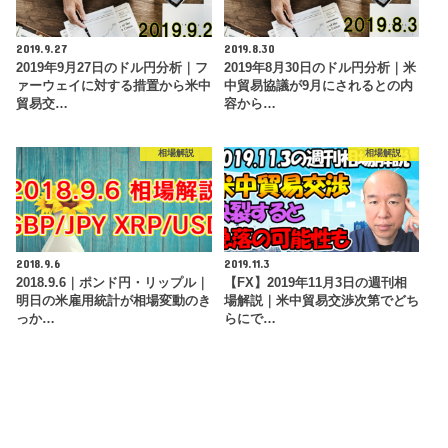
2019.9.27
2019.8.30
2019年9月27日のドル円分析｜フ
2019年8月30日のドル円分析｜米
ァーウェイに対する措置から米中
中貿易協議が9月にされるとの内
貿易交…
容から…
相場解説
相場解説
2018.9.6
2019.11.3
2018.9.6｜ポンド円・リップル｜
【FX】2019年11月3日の週刊相
明日の米雇用統計が相場変動のき
場解説｜米中貿易交渉次第でどち
っか…
らにで…