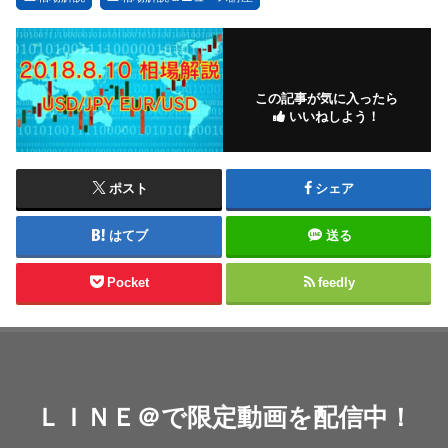
この記事が気に入ったら
いいねしよう！
ポスト
シェア
はてブ
送る
Pocket
feedly
ＬＩＮＥ＠で限定動画を配信中！