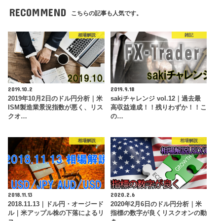
RECOMMEND
こちらの記事も人気です。
相場解説
雑記
2019.10.2
2019.9.18
2019年10月2日のドル円分析｜米
sakiチャレンジ vol.12｜過去最
ISM製造業景況指数が悪く、リス
高収益達成！！残りわずか！！こ
クオ…
の…
相場解説
相場解説
2018.11.13
2020.2.6
2018.11.13｜ドル円・オージード
2020年2月6日のドル円分析｜米
ル｜米アップル株の下落によるリ
指標の数字が良くリスクオンの動