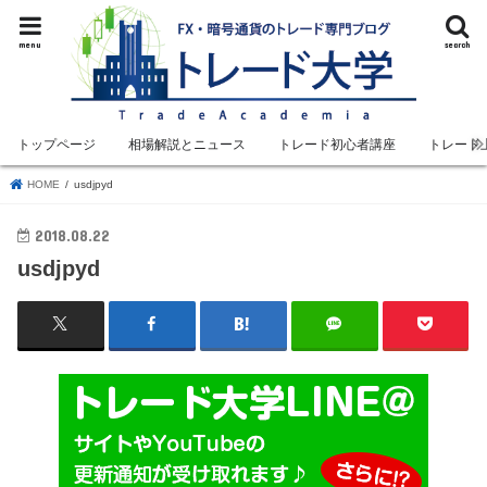
menu
search
トップページ
相場解説とニュース
トレード初心者講座
トレード
HOME
usdjpyd
2018.08.22
usdjpyd