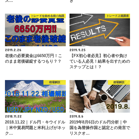
ス…
き
トレードを始める前の知識
トレード上達講座
2019.2.26
2019.9.25
老後の必要資金は6650万円！こ
【FX初心者必見】初心者や負け
のまま老後破綻するつもり？？
ている人必見！結果を出すための
ステップとは！？
相場解説
相場解説
2018.11.22
2019.8.6
2018.11.22｜ドル円・キウイドル
2019年8月6日のドル円分析｜中
｜米中貿易問題と米利上げがネッ
国を為替操作国と認定との発言で
ク…
リスクオ…