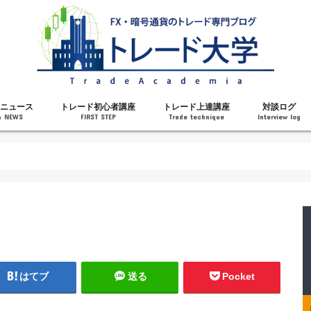
ニュース
トレード初心者講座
トレード上達講座
対談ログ
& NEWS
FIRST STEP
Trade technique
Interview log
解説
トレードで勝てるようになった理由
勝ちトレーダーになるステップ
トレードを始める前の知識
MT4の操作方法
チャート分析力がアップする記事
メンタルがアップする記事
テクニカル指標の解説
対談ログ
はてブ
送る
Pocket