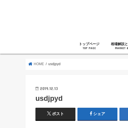
トップページ
相場解説と
TOP PAGE
MARKET 
相場解説
暗号通貨の
ニュース
雑記
HOME
usdjpyd
2019.12.13
usdjpyd
ポスト
シェア