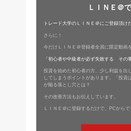
ＬＩＮＥ＠
トレード大学のＬＩＮＥ＠にご登録頂けたら
さらに！
今だけＬＩＮＥ＠登録者全員に限定動画
「初心者や中級者が必ず失敗する その
投資を始めた初心者の方、少し利益を出
してしまうポイントがあります。「投資
が陥る落とし穴とは？
その改善方法もお伝えしています。
ＬＩＮＥ＠に登録するだけで、PCからで