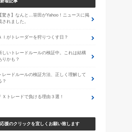
新着記事
【驚き】なんと…笹田がYahoo！ニュースに掲
載されました。
ＡＩがトレーダーを狩りつくす日？
新しいトレードルールの検証中。これは結構
ありかも？
トレードルールの検証方法、正しく理解して
る？
ＦＸトレードで負ける理由３選！
応援のクリックを宜しくお願い致します