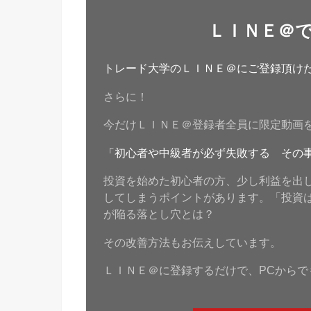
ＬＩＮＥ＠
トレード大学のＬＩＮＥ＠にご登録頂けたら
さらに！
今だけＬＩＮＥ＠登録者全員に限定動画
「初心者や中級者が必ず失敗する その
投資を始めた初心者の方、少し利益を出
してしまうポイントがあります。「投資
が陥る落とし穴とは？
その改善方法もお伝えしています。
ＬＩＮＥ＠に登録するだけで、PCからで