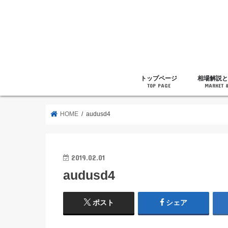
トップページ
相場解説と
TOP PAGE
MARKET 
相場解説
暗号通貨の
ニュース
雑記
HOME
audusd4
2019.02.01
audusd4
ポスト
シェア