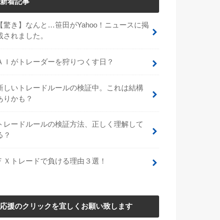
新着記事
【驚き】なんと…笹田がYahoo！ニュースに掲
載されました。
ＡＩがトレーダーを狩りつくす日？
新しいトレードルールの検証中。これは結構
ありかも？
トレードルールの検証方法、正しく理解して
る？
ＦＸトレードで負ける理由３選！
応援のクリックを宜しくお願い致します