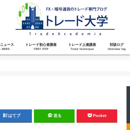
ニュース
トレード初心者講座
トレード上達講座
対談ログ
& NEWS
FIRST STEP
Trade technique
Interview log
解説
トレードで勝てるようになった理由
勝ちトレーダーになるステップ
トレードを始める前の知識
MT4の操作方法
チャート分析力がアップする記事
メンタルがアップする記事
テクニカル指標の解説
対談ログ
はてブ
送る
Pocket