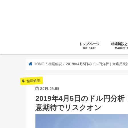
トップページ
相場解説と
TOP PAGE
MARKET 
相場解説
暗号通貨の
ニュース
雑記
HOME
相場解説
2019年4月5日のドル円分析｜米雇用
相場解説
2019.04.05
2019年4月5日のドル円分
意期待でリスクオン