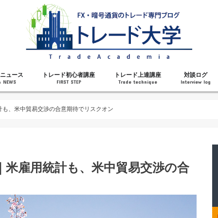
ニュース
トレード初心者講座
トレード上達講座
対談ログ
& NEWS
FIRST STEP
Trade technique
Interview log
解説
トレードで勝てるようになった理由
勝ちトレーダーになるステップ
トレードを始める前の知識
MT4の操作方法
チャート分析力がアップする記事
メンタルがアップする記事
テクニカル指標の解説
対談ログ
統計も、米中貿易交渉の合意期待でリスクオン
析｜米雇用統計も、米中貿易交渉の合