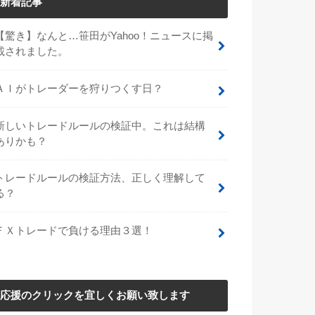
新着記事
【驚き】なんと…笹田がYahoo！ニュースに掲
載されました。
ＡＩがトレーダーを狩りつくす日？
新しいトレードルールの検証中。これは結構
ありかも？
トレードルールの検証方法、正しく理解して
る？
ＦＸトレードで負ける理由３選！
応援のクリックを宜しくお願い致します