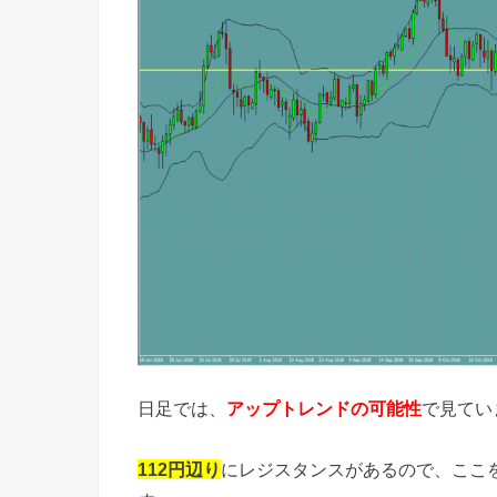
日足では、
アップトレンドの可能性
で見てい
112円辺り
にレジスタンスがあるので、ここ