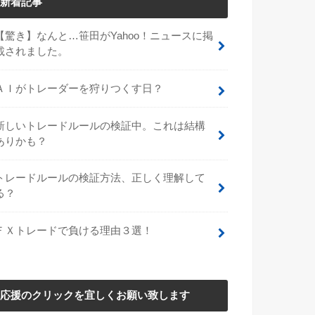
新着記事
【驚き】なんと…笹田がYahoo！ニュースに掲
載されました。
ＡＩがトレーダーを狩りつくす日？
新しいトレードルールの検証中。これは結構
ありかも？
トレードルールの検証方法、正しく理解して
る？
ＦＸトレードで負ける理由３選！
応援のクリックを宜しくお願い致します