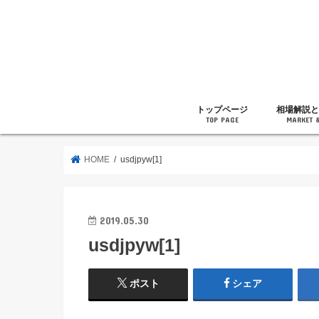
トップページ
相場解説と
TOP PAGE
MARKET 
相場解説
暗号通貨の
ニュース
雑記
HOME
usdjpyw[1]
2019.05.30
usdjpyw[1]
ポスト
シェア