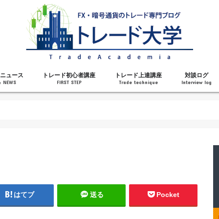
ニュース
トレード初心者講座
トレード上達講座
対談ログ
& NEWS
FIRST STEP
Trade technique
Interview log
解説
トレードで勝てるようになった理由
勝ちトレーダーになるステップ
トレードを始める前の知識
MT4の操作方法
チャート分析力がアップする記事
メンタルがアップする記事
テクニカル指標の解説
対談ログ
はてブ
送る
Pocket