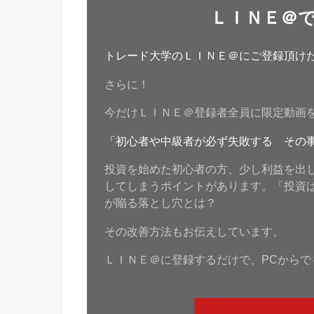
ＬＩＮＥ＠
トレード大学のＬＩＮＥ＠にご登録頂けたら
さらに！
今だけＬＩＮＥ＠登録者全員に限定動画
「初心者や中級者が必ず失敗する その
投資を始めた初心者の方、少し利益を出
してしまうポイントがあります。「投資
が陥る落とし穴とは？
その改善方法もお伝えしています。
ＬＩＮＥ＠に登録するだけで、PCからで