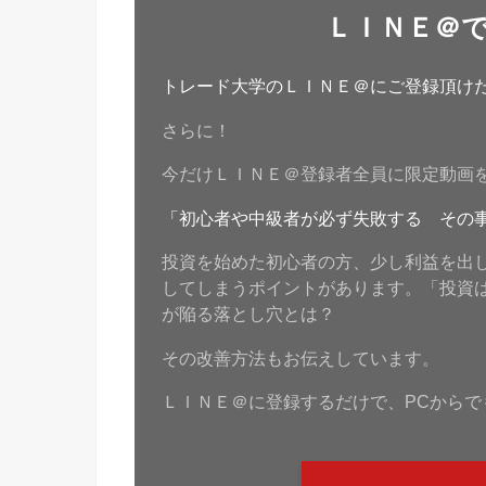
ＬＩＮＥ＠
トレード大学のＬＩＮＥ＠にご登録頂けたら
さらに！
今だけＬＩＮＥ＠登録者全員に限定動画
「初心者や中級者が必ず失敗する その
投資を始めた初心者の方、少し利益を出
してしまうポイントがあります。「投資
が陥る落とし穴とは？
その改善方法もお伝えしています。
ＬＩＮＥ＠に登録するだけで、PCからで