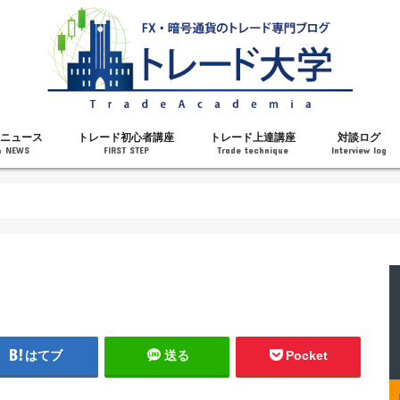
ニュース
トレード初心者講座
トレード上達講座
対談ログ
& NEWS
FIRST STEP
Trade technique
Interview log
解説
トレードで勝てるようになった理由
勝ちトレーダーになるステップ
トレードを始める前の知識
MT4の操作方法
チャート分析力がアップする記事
メンタルがアップする記事
テクニカル指標の解説
対談ログ
はてブ
送る
Pocket