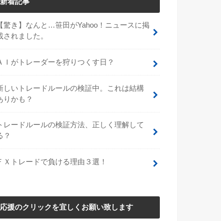
新着記事
【驚き】なんと…笹田がYahoo！ニュースに掲
載されました。
ＡＩがトレーダーを狩りつくす日？
新しいトレードルールの検証中。これは結構
ありかも？
トレードルールの検証方法、正しく理解して
る？
ＦＸトレードで負ける理由３選！
応援のクリックを宜しくお願い致します