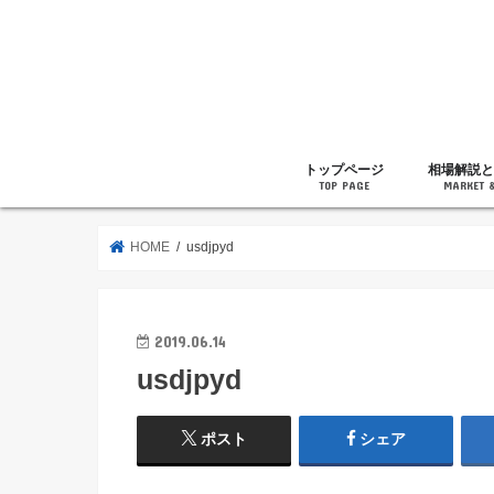
トップページ
相場解説と
TOP PAGE
MARKET 
相場解説
暗号通貨の
ニュース
雑記
HOME
usdjpyd
2019.06.14
usdjpyd
ポスト
シェア