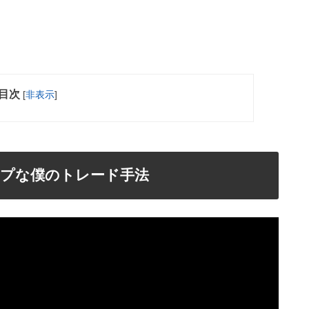
目次
[
非表示
]
イプな僕のトレード手法