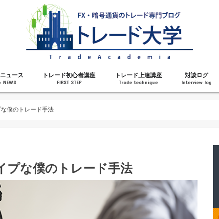
ニュース
トレード初心者講座
トレード上達講座
対談ログ
& NEWS
FIRST STEP
Trade technique
Interview log
解説
トレードで勝てるようになった理由
勝ちトレーダーになるステップ
トレードを始める前の知識
MT4の操作方法
チャート分析力がアップする記事
メンタルがアップする記事
テクニカル指標の解説
対談ログ
プな僕のトレード手法
イプな僕のトレード手法