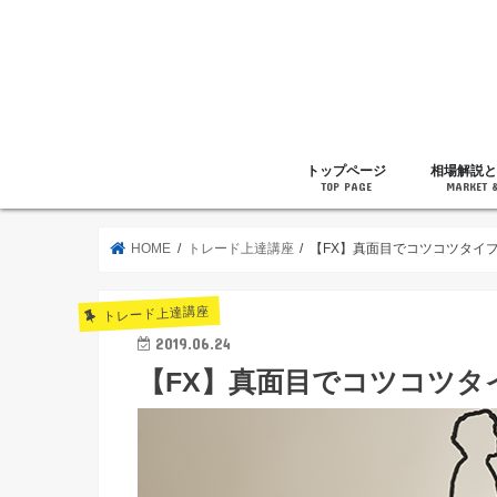
トップページ
相場解説と
TOP PAGE
MARKET 
相場解説
暗号通貨の
ニュース
雑記
HOME
トレード上達講座
【FX】真面目でコツコツタイ
トレード上達講座
2019.06.24
【FX】真面目でコツコツタ