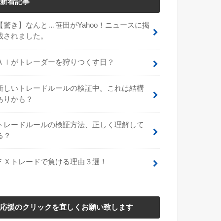
新着記事
【驚き】なんと…笹田がYahoo！ニュースに掲
載されました。
ＡＩがトレーダーを狩りつくす日？
新しいトレードルールの検証中。これは結構
ありかも？
トレードルールの検証方法、正しく理解して
る？
ＦＸトレードで負ける理由３選！
応援のクリックを宜しくお願い致します