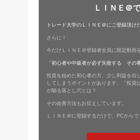
ＬＩＮＥ＠
トレード大学のＬＩＮＥ＠にご登録頂けたら
さらに！
今だけＬＩＮＥ＠登録者全員に限定動画
「初心者や中級者が必ず失敗する その
投資を始めた初心者の方、少し利益を出
してしまうポイントがあります。「投資
が陥る落とし穴とは？
その改善方法もお伝えしています。
ＬＩＮＥ＠に登録するだけで、PCからで