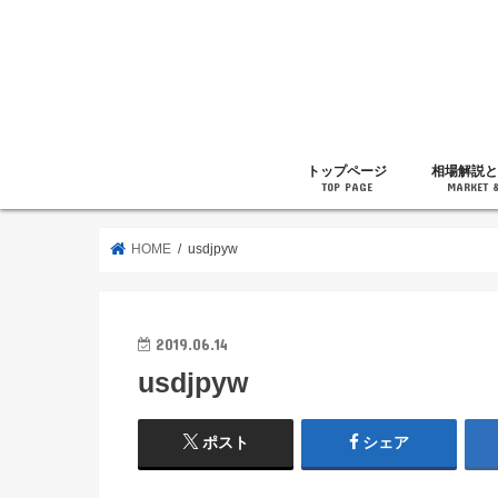
トップページ
相場解説と
TOP PAGE
MARKET 
相場解説
暗号通貨の
ニュース
雑記
HOME
usdjpyw
2019.06.14
usdjpyw
ポスト
シェア