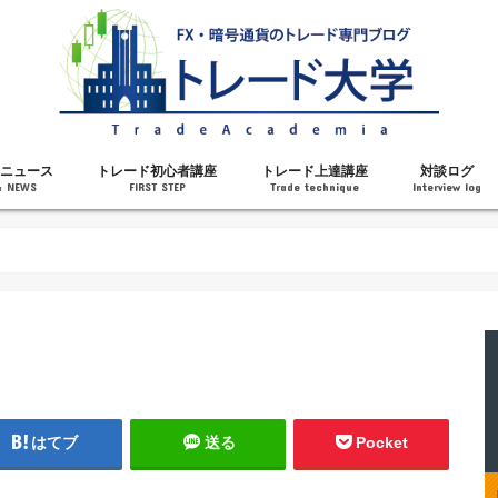
ニュース
トレード初心者講座
トレード上達講座
対談ログ
& NEWS
FIRST STEP
Trade technique
Interview log
解説
トレードで勝てるようになった理由
勝ちトレーダーになるステップ
トレードを始める前の知識
MT4の操作方法
チャート分析力がアップする記事
メンタルがアップする記事
テクニカル指標の解説
対談ログ
はてブ
送る
Pocket