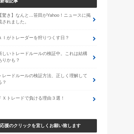
新着記事
【驚き】なんと…笹田がYahoo！ニュースに掲
載されました。
ＡＩがトレーダーを狩りつくす日？
新しいトレードルールの検証中。これは結構
ありかも？
トレードルールの検証方法、正しく理解して
る？
ＦＸトレードで負ける理由３選！
応援のクリックを宜しくお願い致します