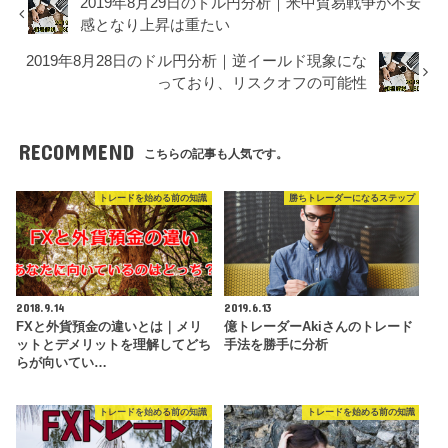
2019年8月29日のドル円分析｜米中貿易戦争が不安
感となり上昇は重たい
2019年8月28日のドル円分析｜逆イールド現象にな
っており、リスクオフの可能性
RECOMMEND
こちらの記事も人気です。
トレードを始める前の知識
勝ちトレーダーになるステップ
2018.9.14
2019.6.13
FXと外貨預金の違いとは｜メリ
億トレーダーAkiさんのトレード
ットとデメリットを理解してどち
手法を勝手に分析
らが向いてい…
トレードを始める前の知識
トレードを始める前の知識