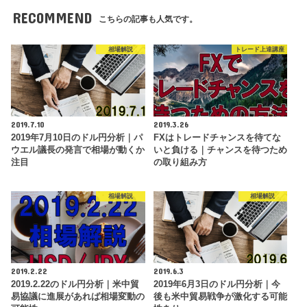
RECOMMEND
こちらの記事も人気です。
相場解説
トレード上達講座
2019.7.10
2019.3.26
2019年7月10日のドル円分析｜パ
FXはトレードチャンスを待てな
ウエル議長の発言で相場が動くか
いと負ける｜チャンスを待つため
注目
の取り組み方
相場解説
相場解説
2019.2.22
2019.6.3
2019.2.22のドル円分析｜米中貿
2019年6月3日のドル円分析｜今
易協議に進展があれば相場変動の
後も米中貿易戦争が激化する可能