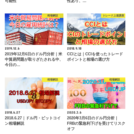
可能性
性あり、…
相場解説
トレード上達講座
2019.12.6
2018.9.18
2019年12月6日のドル円分析｜米
CCIとは｜CCIを使ったトレード
中貿易問題が取りざたされる中、
ポイントと相場の選び方
今日の…
相場解説
相場解説
2018.6.27
2020.3.6
2018.6.27｜ドル円・ビットコイ
2020年3月6日のドル円分析｜
ン相場解説
FRBの緊急利下げを受けてリスク
オフ