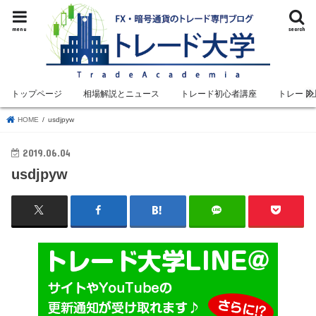
menu
search
トップページ
相場解説とニュース
トレード初心者講座
トレード
HOME
usdjpyw
2019.06.04
usdjpyw