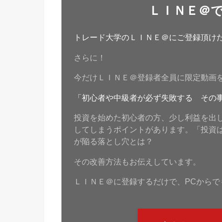
ＬＩＮＥ＠
トレード大学のＬＩＮＥ＠にご登録頂けたら
さらに！
今だけＬＩＮＥ＠登録者全員に限定動画
「初心者や中級者が必ず失敗する その
投資を始めた初心者の方、少し利益を出
してしまうポイントがあります。「投資
が陥る落とし穴とは？
その改善方法もお伝えしています。
ＬＩＮＥ＠に登録するだけで、PCからで