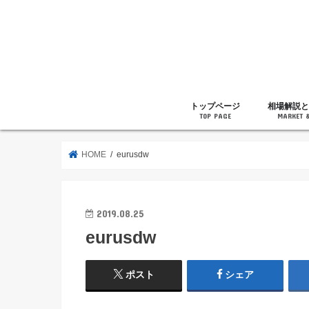
トップページ
相場解説と
TOP PAGE
MARKET 
相場解説
暗号通貨の
ニュース
雑記
HOME
eurusdw
2019.08.25
eurusdw
ポスト
シェア