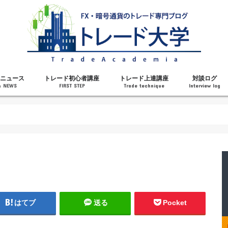
ニュース
トレード初心者講座
トレード上達講座
対談ログ
& NEWS
FIRST STEP
Trade technique
Interview log
解説
トレードで勝てるようになった理由
勝ちトレーダーになるステップ
トレードを始める前の知識
MT4の操作方法
チャート分析力がアップする記事
メンタルがアップする記事
テクニカル指標の解説
対談ログ
はてブ
送る
Pocket