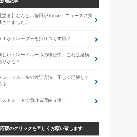
新着記事
【驚き】なんと…笹田がYahoo！ニュースに掲
載されました。
ＡＩがトレーダーを狩りつくす日？
新しいトレードルールの検証中。これは結構
ありかも？
トレードルールの検証方法、正しく理解して
る？
ＦＸトレードで負ける理由３選！
応援のクリックを宜しくお願い致します