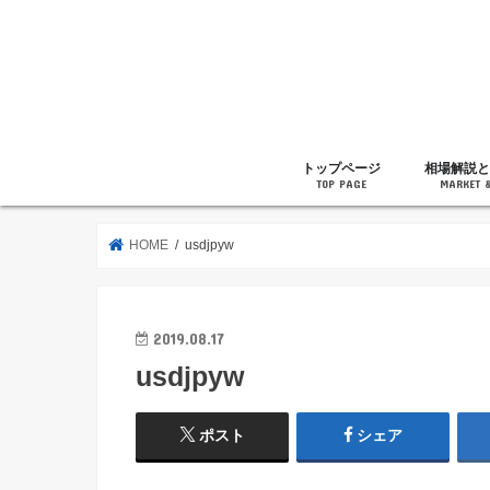
トップページ
相場解説と
TOP PAGE
MARKET 
相場解説
暗号通貨の
ニュース
雑記
HOME
usdjpyw
2019.08.17
usdjpyw
ポスト
シェア