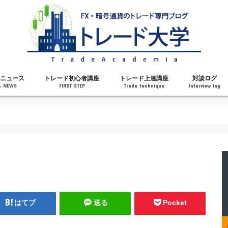
ニュース
トレード初心者講座
トレード上達講座
対談ログ
& NEWS
FIRST STEP
Trade technique
Interview log
解説
トレードで勝てるようになった理由
勝ちトレーダーになるステップ
トレードを始める前の知識
MT4の操作方法
チャート分析力がアップする記事
メンタルがアップする記事
テクニカル指標の解説
対談ログ
はてブ
送る
Pocket