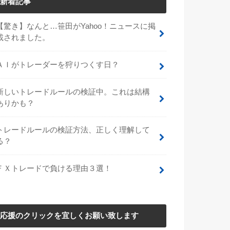
新着記事
【驚き】なんと…笹田がYahoo！ニュースに掲
載されました。
ＡＩがトレーダーを狩りつくす日？
新しいトレードルールの検証中。これは結構
ありかも？
トレードルールの検証方法、正しく理解して
る？
ＦＸトレードで負ける理由３選！
応援のクリックを宜しくお願い致します