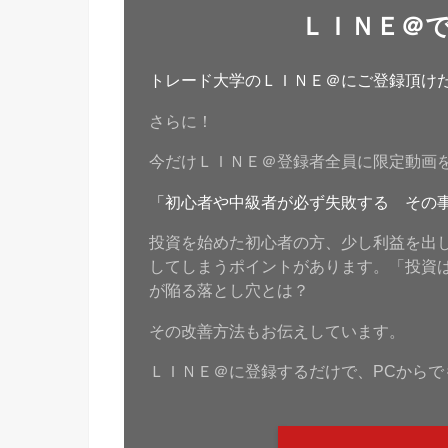
ＬＩＮＥ＠
トレード大学のＬＩＮＥ＠にご登録頂けたら
さらに！
今だけＬＩＮＥ＠登録者全員に限定動画
「初心者や中級者が必ず失敗する その
投資を始めた初心者の方、少し利益を出
してしまうポイントがあります。「投資
が陥る落とし穴とは？
その改善方法もお伝えしています。
ＬＩＮＥ＠に登録するだけで、PCからで