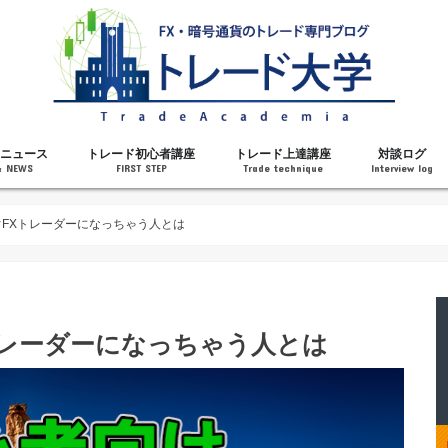
ニュース
トレード初心者講座
トレード上達講座
対談ログ
& NEWS
FIRST STEP
Trade technique
Interview log
解説
トレードで勝てるようになった理由
勝ちトレーダーになるステップ
トレードを始める前の知識
MT4の操作方法
チャート分析力がアップする記事
メンタルがアップする記事
テクニカル指標の解説
対談ログ
ぐFXトレーダーになっちゃう人とは
トレーダーになっちゃう人とは