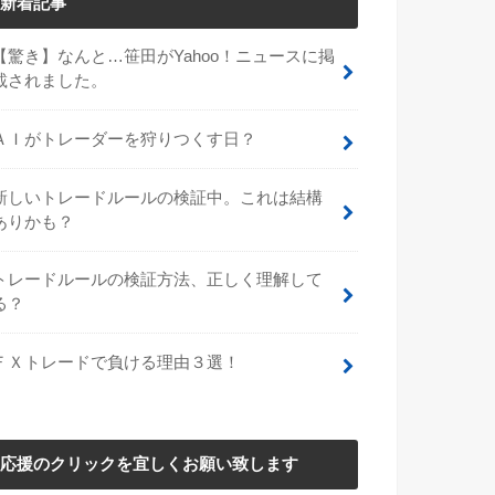
新着記事
【驚き】なんと…笹田がYahoo！ニュースに掲
載されました。
ＡＩがトレーダーを狩りつくす日？
新しいトレードルールの検証中。これは結構
ありかも？
トレードルールの検証方法、正しく理解して
る？
ＦＸトレードで負ける理由３選！
応援のクリックを宜しくお願い致します