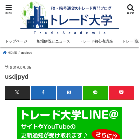
menu
search
トップページ
相場解説とニュース
トレード初心者講座
トレード
HOME
usdjpyd
2019.09.06
usdjpyd