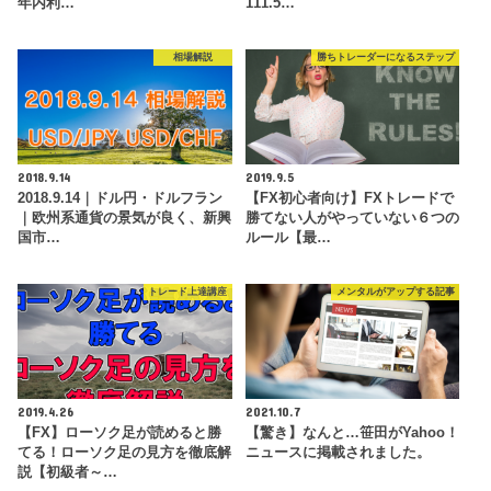
年内利…
111.5…
相場解説
勝ちトレーダーになるステップ
2018.9.14
2019.9.5
2018.9.14｜ドル円・ドルフラン
【FX初心者向け】FXトレードで
｜欧州系通貨の景気が良く、新興
勝てない人がやっていない６つの
国市…
ルール【最…
トレード上達講座
メンタルがアップする記事
2019.4.26
2021.10.7
【FX】ローソク足が読めると勝
【驚き】なんと…笹田がYahoo！
てる！ローソク足の見方を徹底解
ニュースに掲載されました。
説【初級者～…