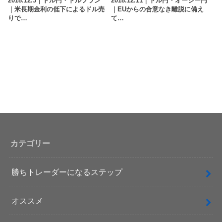
2018.12.5｜ドル円・ドルフラン
2018.12.11｜ドル円・オージー円
｜米長期金利の低下によるドル売
｜EUからの合意なき離脱に備え
りで…
て…
カテゴリー
勝ちトレーダーになるステップ
オススメ