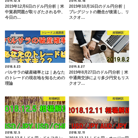
2019.12.6
2019.10.16
2019年12月6日のドル円分析｜米
2019年10月16日のドル円分析｜
中貿易問題が取りざたされる中、
ブレグジットの懸念が後退し、リ
今日の…
スクオ…
トレード上達講座
相場解説
2018.8.23
2019.8.27
バルサラの破産確率とは｜あなた
2019年8月27日のドル円分析｜米
のトレードの現在地を知るための
中通商交渉により多少円安もリス
理論
クオフ…
相場解説
相場解説
2018.12.5
2018.12.11