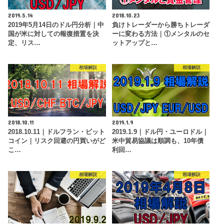
2019.5.14
2018.10.23
2019年5月14日のドル円分析｜中
負けトレーダーから勝ちトレーダ
国が米に対しての報復措置を決
ーに変わる方法｜①メンタルのセ
定、リス…
ットアップと…
相場解説
相場解説
2018.10.11
2019.1.9
2018.10.11｜ドルフラン・ビット
2019.1.9｜ドル円・ユーロドル｜
コイン｜リスク回避の円買いがど
米中貿易協議は順調も、10年債
こ…
利回…
相場解説
相場解説