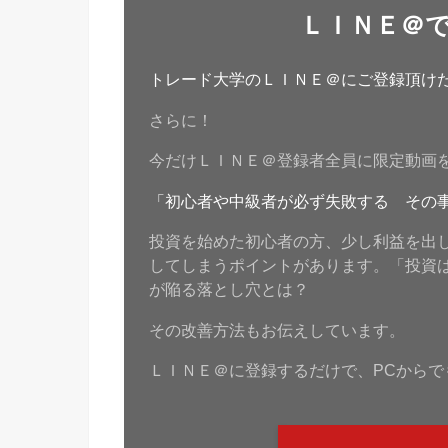
ＬＩＮＥ＠
トレード大学のＬＩＮＥ＠にご登録頂けたら
さらに！
今だけＬＩＮＥ＠登録者全員に限定動画
「初心者や中級者が必ず失敗する その
投資を始めた初心者の方、少し利益を出
してしまうポイントがあります。「投資
が陥る落とし穴とは？
その改善方法もお伝えしています。
ＬＩＮＥ＠に登録するだけで、PCからで