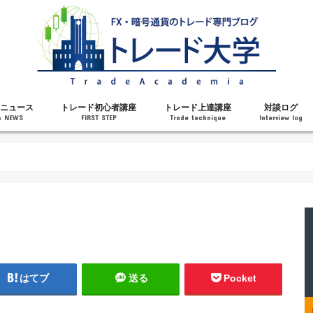
ニュース
トレード初心者講座
トレード上達講座
対談ログ
& NEWS
FIRST STEP
Trade technique
Interview log
解説
トレードで勝てるようになった理由
勝ちトレーダーになるステップ
トレードを始める前の知識
MT4の操作方法
チャート分析力がアップする記事
メンタルがアップする記事
テクニカル指標の解説
対談ログ
はてブ
送る
Pocket