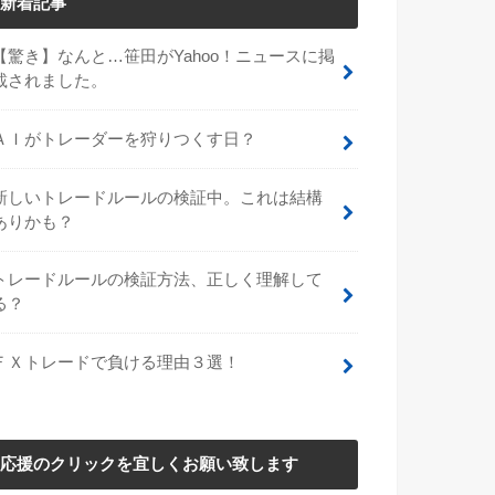
新着記事
【驚き】なんと…笹田がYahoo！ニュースに掲
載されました。
ＡＩがトレーダーを狩りつくす日？
新しいトレードルールの検証中。これは結構
ありかも？
トレードルールの検証方法、正しく理解して
る？
ＦＸトレードで負ける理由３選！
応援のクリックを宜しくお願い致します