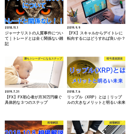
2018.11.1
2019.9.9
ジャーナリストの人質事件につい
【FX】スキャルからデイトレに
て｜トレードとは全く関係ない雑
転向するにはどうすれば良いか？
記
勝ちトレーダーになるステップ
暗号通貨講座
2019.7.31
2018.7.6
【FX】FX初心者が月30万円稼ぐ
リップル（XRP）とは｜リップ
具体的な３つのステップ
ルの大きなメリットと明るい未来
相場解説
相場解説