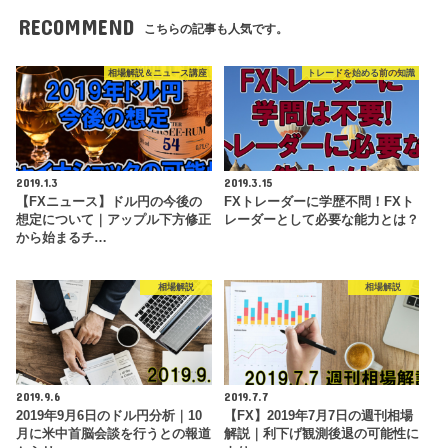
RECOMMEND
こちらの記事も人気です。
相場解説＆ニュース講座
トレードを始める前の知識
2019.1.3
2019.3.15
【FXニュース】ドル円の今後の
FXトレーダーに学歴不問！FXト
想定について｜アップル下方修正
レーダーとして必要な能力とは？
から始まるチ…
相場解説
相場解説
2019.9.6
2019.7.7
2019年9月6日のドル円分析｜10
【FX】2019年7月7日の週刊相場
月に米中首脳会談を行うとの報道
解説｜利下げ観測後退の可能性に