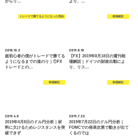
からリ…
より、…
トレードで勝てるようになった理由
相場解説
2018.10.2
2019.8.18
超初心者の僕がトレードで勝てる
【FX】2019年8月18日の週刊相
ようになるまでの道のり｜①FX
場解説｜ドイツの財政出動によ
トレードとの…
り、リス…
相場解説
相場解説
2019.4.8
2019.7.22
2019年4月8日のドル円分析｜材
2019年7月22日のドル円分析｜
料に欠けるためレジスタンスを突
FOMCでの発表次第で動きが出て
破できず
くるのでは