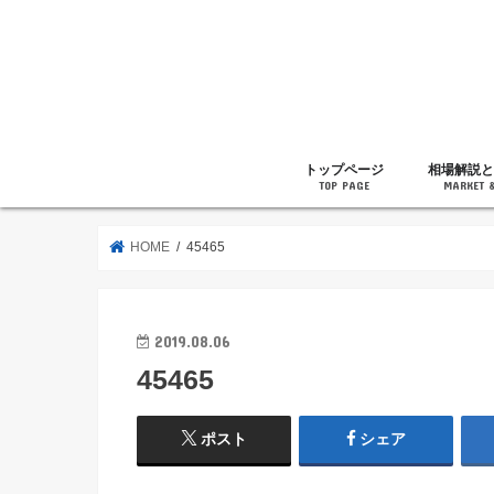
トップページ
相場解説と
TOP PAGE
MARKET 
相場解説
暗号通貨の
ニュース
雑記
HOME
45465
2019.08.06
45465
ポスト
シェア