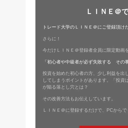
ＬＩＮＥ＠
トレード大学のＬＩＮＥ＠にご登録頂けたら
さらに！
今だけＬＩＮＥ＠登録者全員に限定動画
「初心者や中級者が必ず失敗する その
投資を始めた初心者の方、少し利益を出
してしまうポイントがあります。「投資
が陥る落とし穴とは？
その改善方法もお伝えしています。
ＬＩＮＥ＠に登録するだけで、PCからで