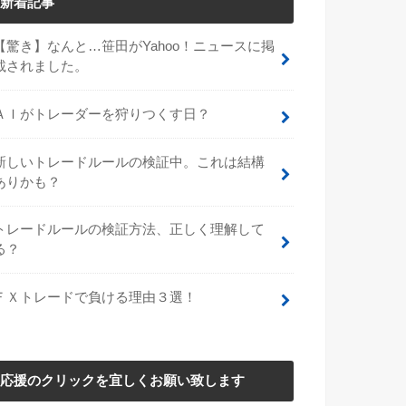
新着記事
【驚き】なんと…笹田がYahoo！ニュースに掲
載されました。
ＡＩがトレーダーを狩りつくす日？
新しいトレードルールの検証中。これは結構
ありかも？
トレードルールの検証方法、正しく理解して
る？
ＦＸトレードで負ける理由３選！
応援のクリックを宜しくお願い致します