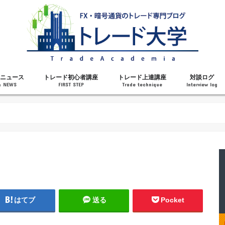
ニュース
トレード初心者講座
トレード上達講座
対談ログ
& NEWS
FIRST STEP
Trade technique
Interview log
解説
トレードで勝てるようになった理由
勝ちトレーダーになるステップ
トレードを始める前の知識
MT4の操作方法
チャート分析力がアップする記事
メンタルがアップする記事
テクニカル指標の解説
対談ログ
はてブ
送る
Pocket