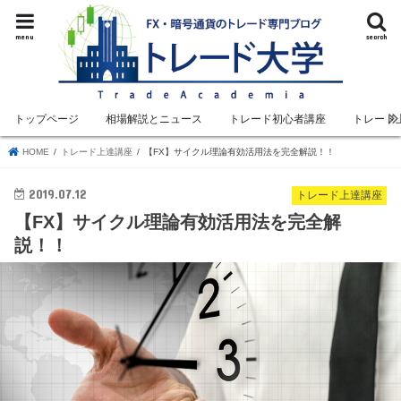
menu
search
トップページ
相場解説とニュース
トレード初心者講座
トレード
HOME
トレード上達講座
【FX】サイクル理論有効活用法を完全解説！！
2019.07.12
トレード上達講座
【FX】サイクル理論有効活用法を完全解
説！！