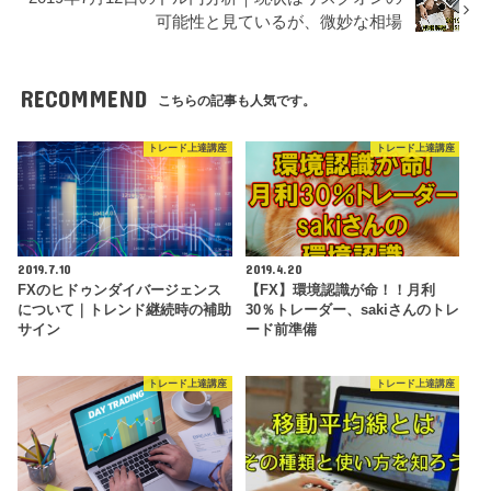
可能性と見ているが、微妙な相場
RECOMMEND
こちらの記事も人気です。
トレード上達講座
トレード上達講座
2019.7.10
2019.4.20
FXのヒドゥンダイバージェンス
【FX】環境認識が命！！月利
について｜トレンド継続時の補助
30％トレーダー、sakiさんのトレ
サイン
ード前準備
トレード上達講座
トレード上達講座